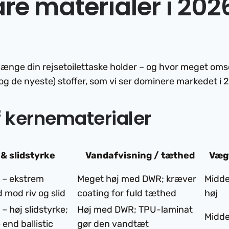
e materialer i 202
r længe din rejsetoilettaske holder – og hvor meget o
og de nyeste) stoffer, som vi ser dominere markedet i 2
 kerne­materialer
 & slidstyrke
Vand­afvisning / tæthed
Væg
 ekstrem
Meget høj med DWR; kræver
Midde
mod riv og slid
coating for fuld tæthed
høj
høj slidstyrke;
Høj med DWR; TPU-laminat
Midde
e end ballistic
gør den vandtæt