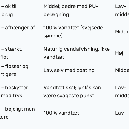
ok til
Middel; bedre med PU-
Lav-
elbrug
belægning
midde
 afhænger af
100 % vandtæt (svejsede
Midde
sømme)
 stærkt,
Naturlig vand­afvisning, ikke
Høj
flot
vandtæt
flosser og
Lav, selv med coating
Midde
rtigere
 beskytter
Vandtæt skal; lynlås kan
Lav-
 mod tryk
være svageste punkt
midde
 bøjeligt men
100 % vandtæt
Lav
tere