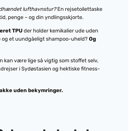
årdhændet lufthavnstur?
En rejsetoilettaske
id, penge – og din yndlingsskjorte.
eret TPU
der holder kemikalier ude uden
ure og et uundgåeligt shampoo-uheld?
Og
 kan være lige så vigtig som stoffet selv,
drejser i Sydøstasien og hektiske fitness-
t pakke uden bekymringer.