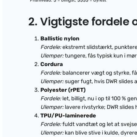
*Prisniveau: $ = billigst, $$$$ = dyrest
2. Vigtigste fordele
Ballistic nylon
Fordele:
ekstremt slidstærkt, punkterer
Ulemper:
tungere, fås typisk kun i mør
Cordura
Fordele:
balancerer vægt og styrke, fås
Ulemper:
suger fugt, hvis DWR slides 
Polyester (rPET)
Fordele:
let, billigt, nu i op til 100 %
Ulemper:
lavere rivstyrke; DWR slides 
TPU/PU-laminerede
Fordele:
fuldt vandtæt og let at svejse;
Ulemper:
kan blive stive i kulde, dyrer