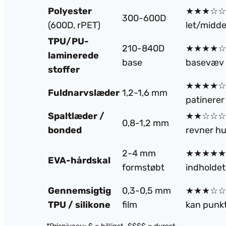
Polyester
★★★☆☆ – 
300-600D
(600D, rPET)
let/midd
TPU/PU-
210-840D
★★★★☆ –
laminerede
base
basevæv
stoffer
★★★★☆ –
Fuldnarvslæder
1,2-1,6 mm
patinerer 
Spaltlæder /
★★☆☆☆ – 
0,8-1,2 mm
bonded
revner hu
2-4 mm
★★★★★ –
EVA-hårdskal
formstøbt
indholdet
Gennemsigtig
0,3-0,5 mm
★★★☆☆ –
TPU / silikone
film
kan punk