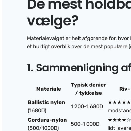
De mest holdbar
vælge?
Materialevalget er helt afgørende for, hvo
et hurtigt overblik over de mest populære (
1. Sammenligning af
Typisk denier
Materiale
Riv-
/ tykkelse
Ballistic nylon
★★★★★ –
1 200-1 680D
(1680D)
modstand 
Cordura-nylon
★★★★☆ – 
500-1 000D
(500/1000D)
lidt laver