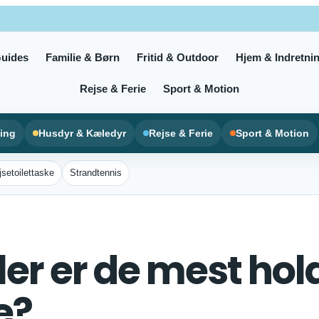
uides
Familie & Børn
Fritid & Outdoor
Hjem & Indretni
Rejse & Ferie
Sport & Motion
ning
Husdyr & Kæledyr
Rejse & Ferie
Sport & Motion
jsetoilettaske
Strandtennis
er er de mest hold
e?