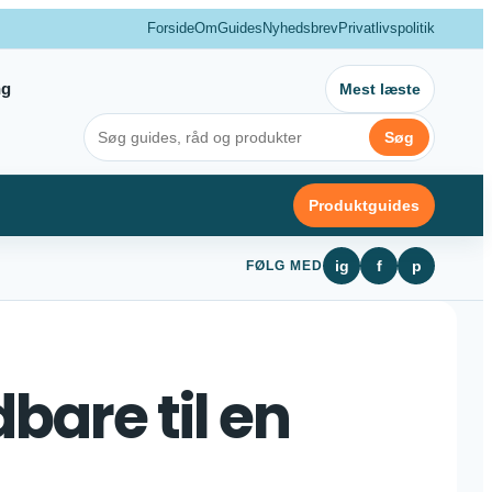
Forside
Om
Guides
Nyhedsbrev
Privatlivspolitik
ng
Mest læste
Søg
Produktguides
ig
f
p
FØLG MED
bare til en