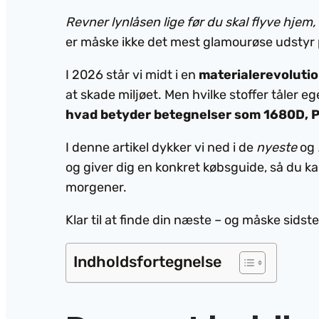
Revner lynlåsen lige før du skal flyve hje
er måske ikke det mest glamourøse udstyr på
I 2026 står vi midt i en
materialerevoluti
at skade miljøet. Men hvilke stoffer tåler
hvad betyder betegnelser som 1680D, P
I denne artikel dykker vi ned i de
nyeste
og
og giver dig en konkret købsguide, så du ka
morgener.
Klar til at finde din næste – og måske sidst
Indholdsfortegnelse