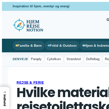
Spring
Inspiration til hjem, eventyr og energi
til
indhold
G
Familie & Børn
Fritid & Outdoor
Hjem & Indret
Paraply
Cykelkurv
Strandstol
Duffelbag
Re
GENVEJE
REJSE & FERIE
Hvilke material
→
Indhold
rejsetoilettask