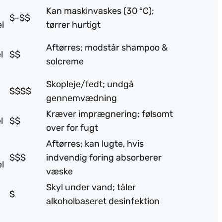
Kan maskinvaskes (30 °C);
$-$$
l
tørrer hurtigt
Aftørres; modstår shampoo &
l
$$
solcreme
Skopleje/fedt; undgå
$$$$
gennemvædning
Kræver imprægnering; følsomt
l
$$
over for fugt
Aftørres; kan lugte, hvis
$$$
indvendig foring absorberer
l
væske
Skyl under vand; tåler
$
alkoholbaseret desinfektion