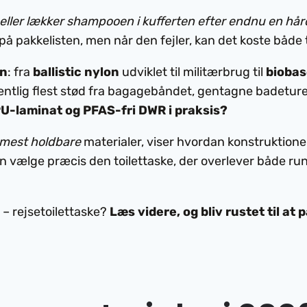
m, eller lækker shampooen i kufferten efter endnu en h
 pakkelisten, men når den fejler, kan det koste både t
on
: fra
ballistic nylon
udviklet til militærbrug til
biobas
 egentlig flest stød fra bagagebåndet, gentagne badet
U-laminat og PFAS-fri DWR i praksis?
mest holdbare
materialer, viser hvordan konstruktionen
n vælge præcis den toilettaske, der overlever både run
e – rejsetoilettaske?
Læs videre, og bliv rustet til a