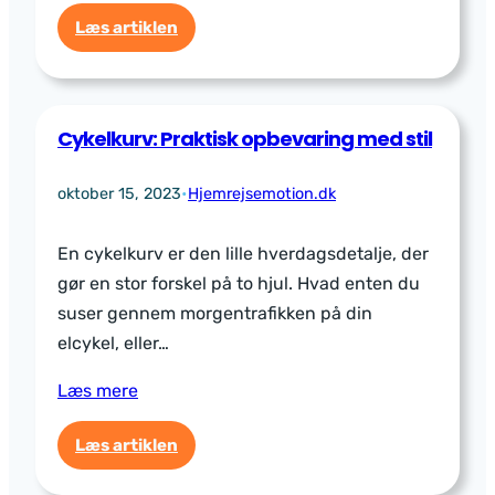
:
Læs artiklen
Hvad
er
forskellen
på
Cykelkurv: Praktisk opbevaring med stil
en
rejsetoilettaske
oktober 15, 2023
•
Hjemrejsemotion.dk
og
en
En cykelkurv er den lille hverdagsdetalje, der
almindelig
gør en stor forskel på to hjul. Hvad enten du
toilettaske?
suser gennem morgentrafikken på din
elcykel, eller…
Læs mere
:
Læs artiklen
Cykelkurv: