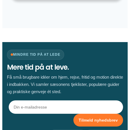
Praktisk
opbevaring
med
stil
MINDRE TID PÅ AT LEDE
Mere tid på at leve.
Få små brugbare idéer om hjem, rejse, fritid og motion direkte
i indbakken. Vi samler sæsonens tjeklister, populære guider
og praktiske genveje ét sted.
Tilmeld nyhedsbrev