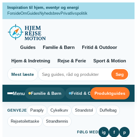
Spring
Inspiration til hjem, eventyr og energi
til
Forside
Om
Guides
Nyhedsbrev
Privatlivspolitik
indhold
Guides
Familie & Børn
Fritid & Outdoor
Hjem & Indretning
Rejse & Ferie
Sport & Motion
Mest læste
Søg
Menu
Familie & Børn
Fritid & Outdoor
Produktguides
Hjem & In
Paraply
Cykelkurv
Strandstol
Duffelbag
GENVEJE
Rejsetoilettaske
Strandtennis
ig
f
p
FØLG MED