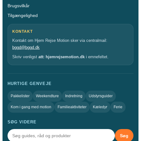
Brugsvilkår
Tilgængelighed
KONTAKT
Kontakt om Hjem Rejse Motion sker via centralmail:
bggd@bggd.dk
Skriv venligst
att: hjemrejsemotion.dk
i emnefeltet.
HURTIGE GENVEJE
Pakkelister
Weekendture
Indretning
Udstyrsguider
Kom i gang med motion
Familieaktiviteter
Kæledyr
Ferie
SØG VIDERE
Søg