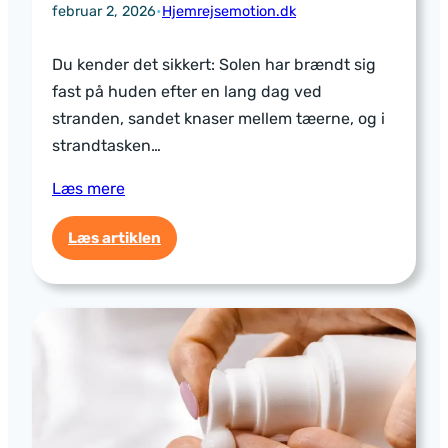
februar 2, 2026
•
Hjemrejsemotion.dk
Du kender det sikkert: Solen har brændt sig
fast på huden efter en lang dag ved
stranden, sandet knaser mellem tæerne, og i
strandtasken…
Læs mere
:
Læs artiklen
Kan
jeg
bruge
et
strandhåndklæde
til
saunaen?