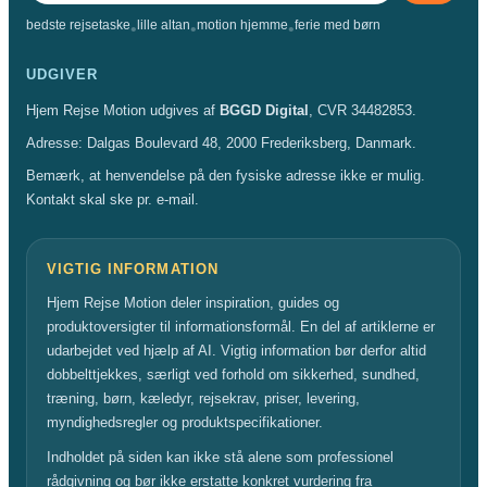
bedste rejsetaske
lille altan
motion hjemme
ferie med børn
•
•
•
UDGIVER
Hjem Rejse Motion udgives af
BGGD Digital
, CVR 34482853.
Adresse: Dalgas Boulevard 48, 2000 Frederiksberg, Danmark.
Bemærk, at henvendelse på den fysiske adresse ikke er mulig.
Kontakt skal ske pr. e-mail.
VIGTIG INFORMATION
Hjem Rejse Motion deler inspiration, guides og
produktoversigter til informationsformål. En del af artiklerne er
udarbejdet ved hjælp af AI. Vigtig information bør derfor altid
dobbelttjekkes, særligt ved forhold om sikkerhed, sundhed,
træning, børn, kæledyr, rejsekrav, priser, levering,
myndighedsregler og produktspecifikationer.
Indholdet på siden kan ikke stå alene som professionel
rådgivning og bør ikke erstatte konkret vurdering fra