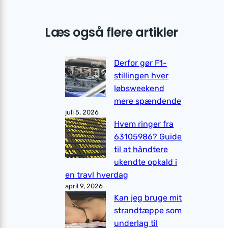
Læs også flere artikler
Derfor gør F1-
stillingen hver
løbsweekend
mere spændende
juli 5, 2026
Hvem ringer fra
63105986? Guide
til at håndtere
ukendte opkald i
en travl hverdag
april 9, 2026
Kan jeg bruge mit
strandtæppe som
underlag til