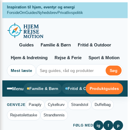
×
Spring
Inspiration til hjem, eventyr og energi
til
Forside
Om
Guides
Nyhedsbrev
Privatlivspolitik
indhold
Guides
Familie & Børn
Fritid & Outdoor
Hjem & Indretning
Rejse & Ferie
Sport & Motion
Mest læste
Søg
Menu
Familie & Børn
Fritid & Outdoor
Produktguides
Hjem & In
Paraply
Cykelkurv
Strandstol
Duffelbag
GENVEJE
Rejsetoilettaske
Strandtennis
ig
f
p
FØLG MED