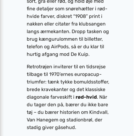
sort, grå eller rød, og hold øje med
fine detaljer som snørehætter i rød-
hvide farver, diskret “1908” print i
nakken eller citater fra klubsangen
langs ærmekanten. Dropp tasken og
brug kængurulommen til billetter,
telefon og AirPods, så er du klar til
hurtig afgang mod De Kuip.
Retrotrøjen inviterer til en tidsrejse
tilbage til 1970’ernes europacup-
triumfer: tænk tykke bomuldsstoffer,
brede kravekanter og det klassiske
diagonale farveskift i
rød-hvid
. Når
du tager den på, bærer du ikke bare
tøj – du bærer historien om Kindvall,
Van Hanegem og stadionbrøl, der
stadig giver gåsehud.