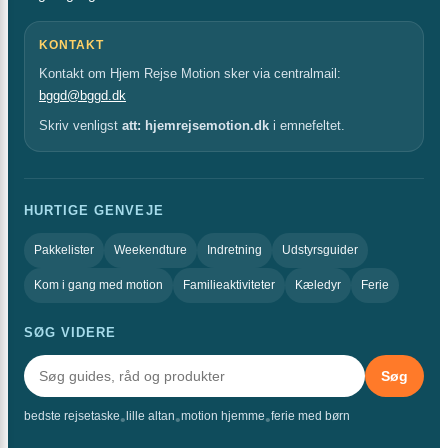
KONTAKT
Kontakt om Hjem Rejse Motion sker via centralmail:
bggd@bggd.dk
Skriv venligst
att: hjemrejsemotion.dk
i emnefeltet.
HURTIGE GENVEJE
Pakkelister
Weekendture
Indretning
Udstyrsguider
Kom i gang med motion
Familieaktiviteter
Kæledyr
Ferie
SØG VIDERE
Søg
bedste rejsetaske
lille altan
motion hjemme
ferie med børn
•
•
•